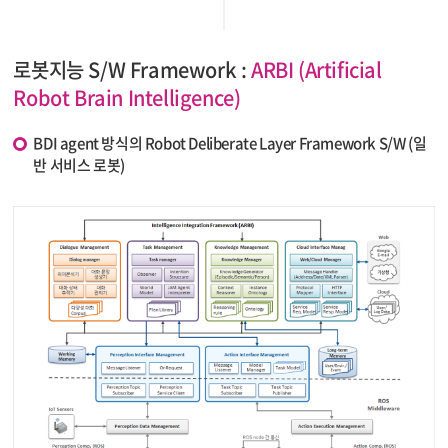
로봇지능 S/W Framework :
ARBI (Artificial
Robot Brain Intelligence)
BDI agent 방식의 Robot Deliberate Layer Framework S/W (일
반 서비스 로봇)