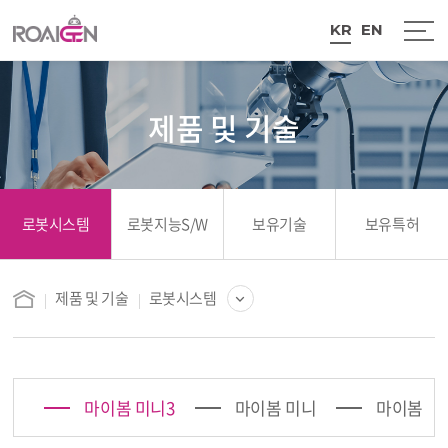
KR
EN
로봇시스템
로봇지능S/W
보유기술
보유특허
제품 및 기술
로봇시스템
로봇시스템
로봇지능S/W
보유기술
마이봄 미니3
마이봄 미니
마이봄
보유특허